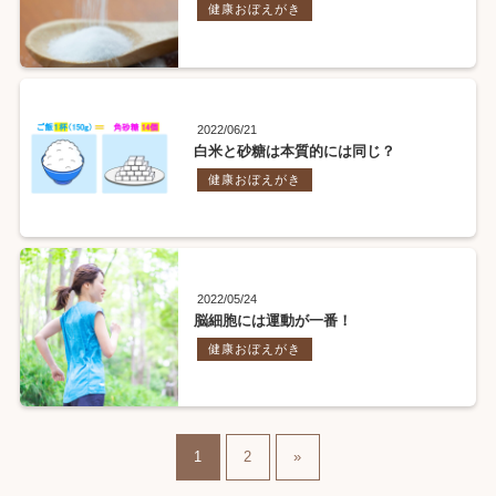
健康おぼえがき
2022/06/21
白米と砂糖は本質的には同じ？
健康おぼえがき
2022/05/24
脳細胞には運動が一番！
健康おぼえがき
1
2
»