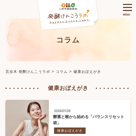
MENU
コラム
>
>
言歩木 発酵けんこうラボ
コラム
健康おぼえがき
健康おぼえがき
2026/07/28
酵素と喉から始める「バランスリセット
術」
健康おぼえがき