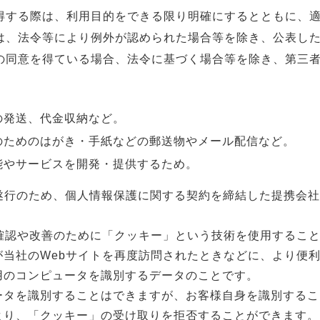
得する際は、利用目的をできる限り明確にするとともに、
は、法令等により例外が認められた場合等を除き、公表し
の同意を得ている場合、法令に基づく場合等を除き、第三
の発送、代金収納など。
のためのはがき・手紙などの郵送物やメール配信など。
能やサービスを開発・提供するため。
遂行のため、個人情報保護に関する契約を締結した提携会
。
覧確認や改善のために「クッキー」という技術を使用するこ
が当社のWebサイトを再度訪問されたときなどに、より便
用のコンピュータを識別するデータのことです。
ータを識別することはできますが、お客様自身を識別するこ
より、「クッキー」の受け取りを拒否することができます。