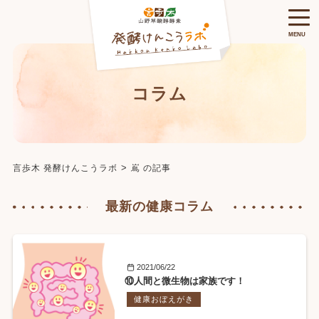
MENU
コラム
>
言歩木 発酵けんこうラボ
嶌 の記事
最新の健康コラム
2021/06/22
⑩人間と微生物は家族です！
健康おぼえがき