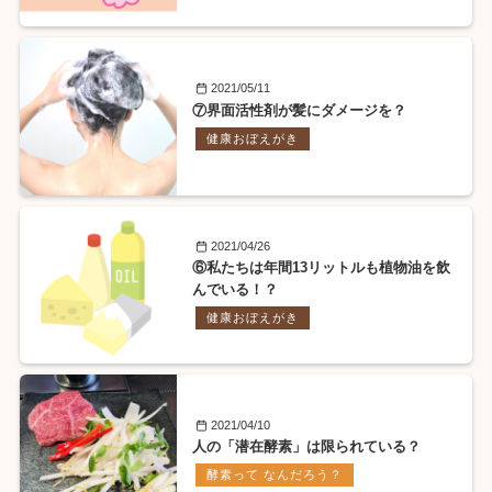
2021/05/11
⑦界面活性剤が髪にダメージを？
健康おぼえがき
2021/04/26
⑥私たちは年間13リットルも植物油を飲
んでいる！？
健康おぼえがき
2021/04/10
人の「潜在酵素」は限られている？
酵素って なんだろう？