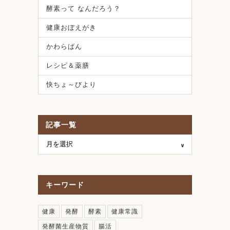
酵素って なんだろう？
健康おぼえがき
かわらばん
レシピ＆薬膳
快ちょ～びより
記事一覧
キーワード
健康
発酵
酵素
健康常識
発酵菌生産物質
腸活