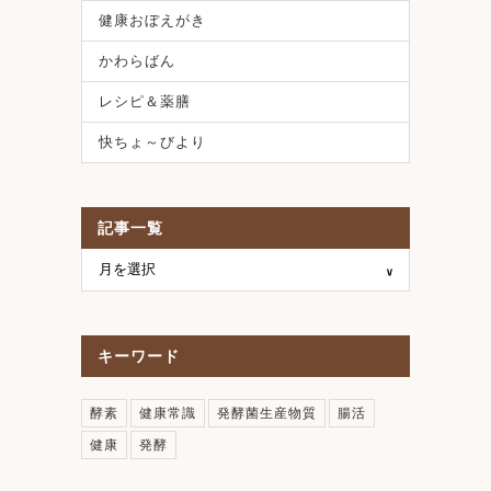
健康おぼえがき
かわらばん
レシピ＆薬膳
快ちょ～びより
記事一覧
キーワード
酵素
健康常識
発酵菌生産物質
腸活
健康
発酵