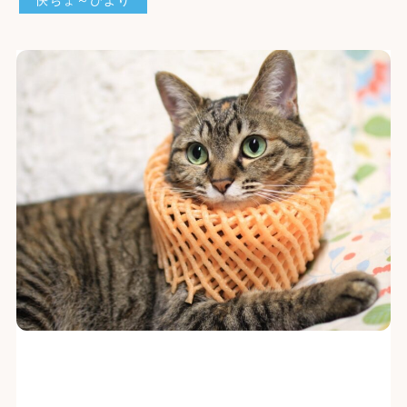
快ちょ～びより