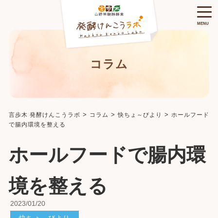
MENU
コラム
>
>
>
言歩木 発酵けんこうラボ
コラム
快ちょ～びより
ホールフード
で腸内環境を整える
ホールフードで腸内環
境を整える
2023/01/20