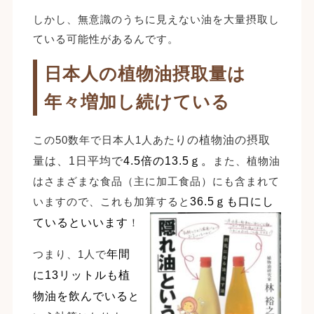
しかし、無意識のうちに見えない油を大量摂取し
ている可能性があるんです。
日本人の植物油摂取量は
年々増加し続けている
この50数年で日本人1人あた
りの植物油の摂取
量は、1日平均で
4.5倍の13.5ｇ。
また、植物油
はさまざまな食品（主に加工食品）にも含まれて
いますので、これも加算すると
36.5ｇも口にし
ているといいます
！
つまり、1人で
年間
に13リットルも植
物油を飲んでいる
と