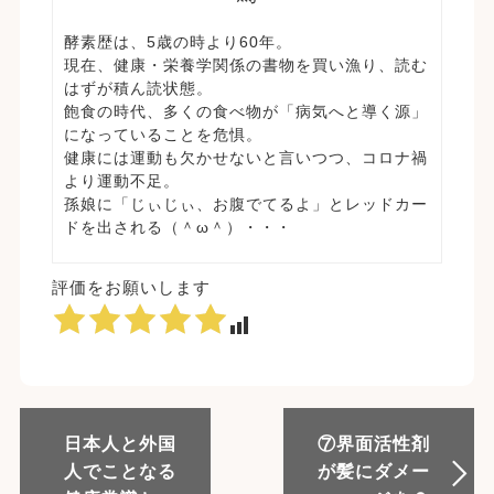
酵素歴は、5歳の時より60年。
現在、健康・栄養学関係の書物を買い漁り、読む
はずが積ん読状態。
飽食の時代、多くの食べ物が「病気へと導く源」
になっていることを危惧。
健康には運動も欠かせないと言いつつ、コロナ禍
より運動不足。
孫娘に「じぃじぃ、お腹でてるよ」とレッドカー
ドを出される（＾ω＾）・・・
評価をお願いします
日本人と外国
⑦界面活性剤
人でことなる
が髪にダメー