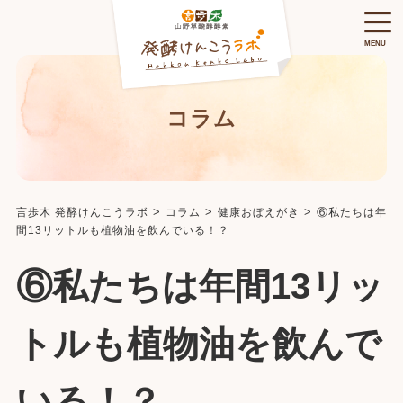
MENU
コラム
>
>
>
言歩木 発酵けんこうラボ
コラム
健康おぼえがき
⑥私たちは年
間13リットルも植物油を飲んでいる！？
⑥私たちは年間13リッ
トルも植物油を飲んで
いる！？