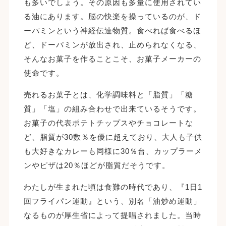
も多いでしょう。その原因も多量に使用されてい
る油にあります。脳の快楽を操っているのが、ド
ーパミンという神経伝達物質。食べれば食べるほ
ど、ドーパミンが放出され、止められなくなる、
そんなお菓子を作ることこそ、お菓子メーカーの
使命です。
売れるお菓子とは、化学調味料と「脂質」「糖
質」「塩」の組み合わせで出来ているそうです。
お菓子の代表ポテトチップスやチョコレートな
ど、脂質が30数％を優に超えており、大人も子供
も大好きなカレーも同様に30％台、カップラーメ
ンやピザは20％ほどが脂質だそうです。
わたしが生まれた頃は食難の時代であり、『1日1
回フライパン運動』という、別名「油炒め運動」
なるものが厚生省によって提唱されました。当時